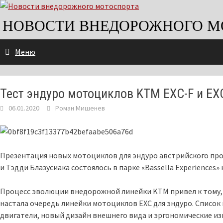
Skip
to
НОВОСТИ ВНЕДОРОЖНОГО М
content
Меню
Тест эндуро мотоциклов KTM EXC-F и EX
06.01.2020
Роман Мишенев
Презентация новых мотоциклов для эндуро австрийского прои
и Тэдди Блазусиака состоялось в парке «Bassella Experiences
Процесс эволюции внедорожной линейки KTM привел к тому, ч
настала очередь линейки мотоциклов EXC для эндуро. Список
двигатели, новый дизайн внешнего вида и эргономические и