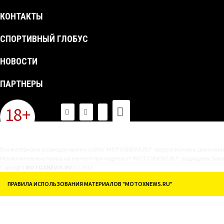
КОНТАКТЫ
СПОРТИВНЫЙ ГЛОБУС
НОВОСТИ
ПАРТНЕРЫ
18+
Все материалы размещенные на сайте "MOTOXNEWS.RU" предназначены для пользов
Исключительные права на контент принадлежат "MOTOXNEWS.RU", защищены Законом
Copyright
MOTOXNEWS.RU
(c) 2015
ПРАВИЛА ИСПОЛЬЗОВАНИЯ МАТЕРИАЛОВ "MOTOXNEWS.RU"