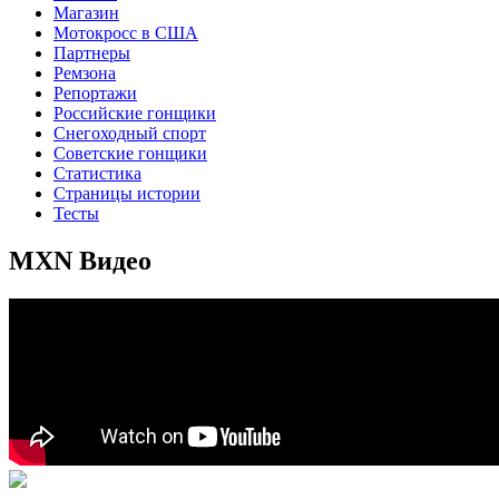
Магазин
Мотокросс в США
Партнеры
Ремзона
Репортажи
Российские гонщики
Снегоходный спорт
Советские гонщики
Статистика
Страницы истории
Тесты
MXN Видео