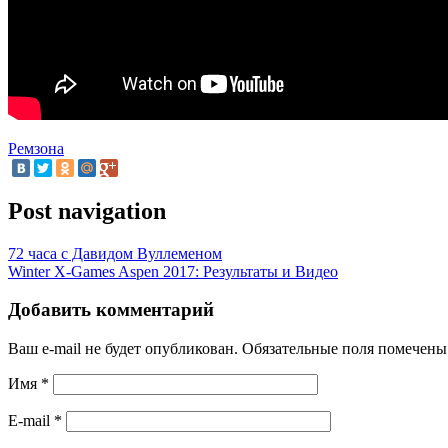
Ремзона
Post navigation
72 часа с Давидом Вуллеменом
Winter X-Games Aspen 2017: Результаты и Видео
Добавить комментарий
Ваш e-mail не будет опубликован.
Обязательные поля помечен
Имя
*
E-mail
*