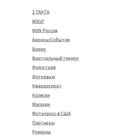
2 ТАКТА
MXGP
MXN Россия
Анонсы/События
Видео
Виртуальный тренер
Индустрия
Интервью
Квадроспорт
Коляски
Магазин
Мотокросс в США
Партнеры
Ремзона