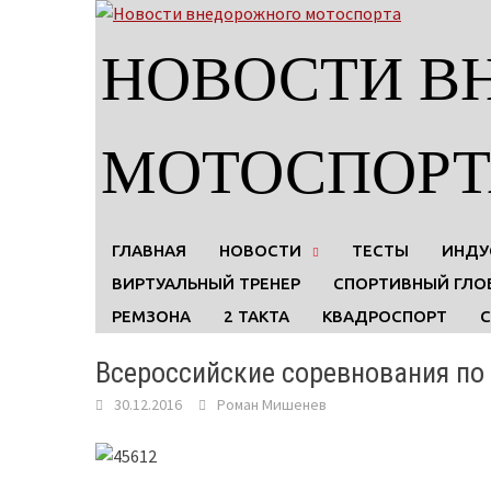
Skip
to
НОВОСТИ В
content
МОТОСПОРТ
ГЛАВНАЯ
НОВОСТИ
ТЕСТЫ
ИНДУ
ВИРТУАЛЬНЫЙ ТРЕНЕР
СПОРТИВНЫЙ ГЛО
РЕМЗОНА
2 ТАКТА
КВАДРОСПОРТ
Всероссийские соревнования по 
30.12.2016
Роман Мишенев