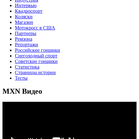
Интервью
Квадроспорт
Коляски
Магазин
Мотокросс в США
Партнеры
Ремзона
Репортажи
Российские гонщики
Снегоходный спорт
Советские гонщики
Статистика
Страницы истории
Тесты
MXN Видео