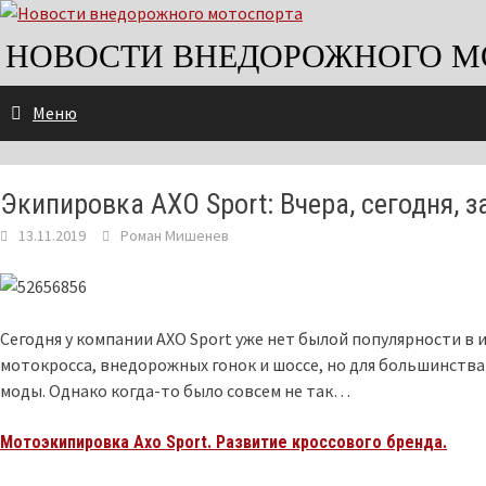
Skip
to
НОВОСТИ ВНЕДОРОЖНОГО М
content
Меню
Экипировка АХО Sport: Вчера, сегодня, з
13.11.2019
Роман Мишенев
Сегодня у компании AXO Sport уже нет былой популярности в
мотокросса, внедорожных гонок и шоссе, но для большинства
моды. Однако когда-то было совсем не так…
Мотоэкипировка Axo Sport. Развитие кроссового бренда.