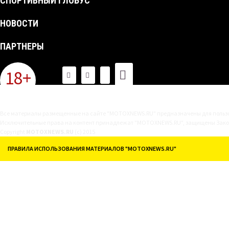
СПОРТИВНЫЙ ГЛОБУС
НОВОСТИ
ПАРТНЕРЫ
18+
Все материалы размещенные на сайте "MOTOXNEWS.RU" предназначены для пользов
Исключительные права на контент принадлежат "MOTOXNEWS.RU", защищены Законом
Copyright
MOTOXNEWS.RU
(c) 2015
ПРАВИЛА ИСПОЛЬЗОВАНИЯ МАТЕРИАЛОВ "MOTOXNEWS.RU"