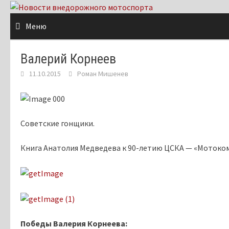
Skip
to
Меню
content
Валерий Корнеев
11.10.2015
Роман Мишенев
Советские гонщики.
Книга Анатолия Медведева к 90-летию ЦСКА — «Мотокома
Победы Валерия Корнеева: